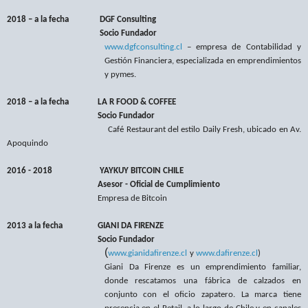
2018 – a la fecha DGF Consulting
Socio Fundador
www.dgfconsulting.cl
– empresa de Contabilidad y
Gestión Financiera, especializada en emprendimientos
y pymes.
2018 – a la fecha LA R FOOD & COFFEE
Socio Fundador
Café Restaurant del estilo Daily Fresh, ubicado en Av.
Apoquindo
2016 - 2018 YAYKUY BITCOIN CHILE
Asesor -
Oficial de Cumplimiento
Empresa de Bitcoin
2013 a la fecha GIANI DA FIRENZE
Socio Fundador
(
www.gianidafirenze.cl
y
www.dafirenze.cl
)
Giani Da Firenze es un emprendimiento familiar,
donde rescatamos una fábrica de calzados en
conjunto con el oficio zapatero. La marca tiene