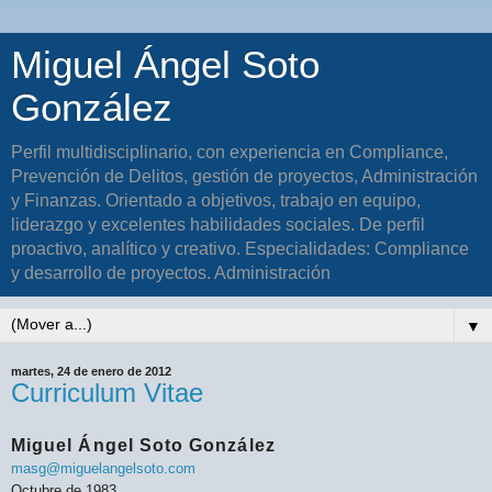
Miguel Ángel Soto
González
Perfil multidisciplinario, con experiencia en Compliance,
Prevención de Delitos, gestión de proyectos, Administración
y Finanzas. Orientado a objetivos, trabajo en equipo,
liderazgo y excelentes habilidades sociales. De perfil
proactivo, analítico y creativo. Especialidades: Compliance
y desarrollo de proyectos. Administración
▼
martes, 24 de enero de 2012
Curriculum Vitae
Miguel Ángel Soto González
masg@miguelangelsoto.com
Octubre de 1983