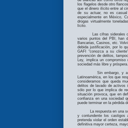
los flagelos desde otro flanco
que el dinero ilícito entre al 
de su actuar, no es casual
especialmente en México, Co
drogas virtualmente toneladas
lícito.
Las cifras siderales que 
varios puntos del PBI, han 
Bancarias, Casinos, etc. Volv
debida justificación, por lo
GAFI “conozca a su cliente”
prevención de delitos, tampoc
Ley, implica un compromiso 
sociedad más libre y próspera
Sin embargo, y a pesar 
Latinoamérica, en los que res
consideramos que queda much
delitos de lavado de activos i
sólo por lo que implica de r
situación provoca, que en defi
confianza en una sociedad qu
puede terminar en la pérdida 
La respuesta en una socieda
y contundente los castigos
pretenda violar el orden esta
definitiva mayor certeza, mayo