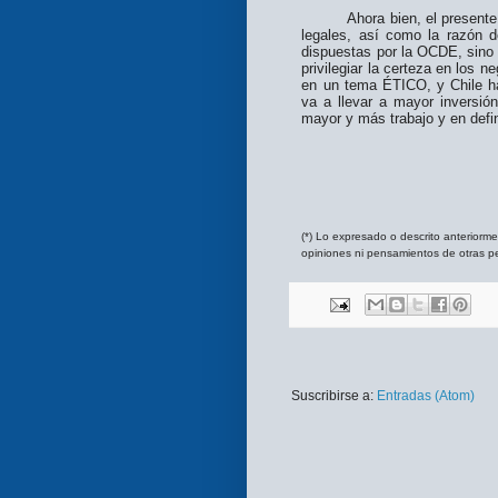
Ahora bien, el presente trab
legales, así como la razón 
dispuestas por la OCDE, sino 
privilegiar la certeza en los n
en un tema ÉTICO, y Chile h
va a llevar a mayor inversión
mayor y más trabajo y en defin
(*) Lo expresado o descrito anteriorm
opiniones ni pensamientos de otras 
Suscribirse a:
Entradas (Atom)