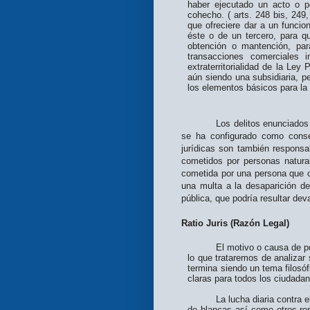
haber ejecutado un acto o po
cohecho. ( arts. 248 bis, 249
que ofreciere dar a un funcio
éste o de un tercero, para q
obtención o mantención, par
transacciones comerciales 
extraterritorialidad de la Le
aún siendo una subsidiaria, pe
los elementos básicos para la 
Los delitos enunciados
se ha configurado como conse
jurídicas son también responsa
cometidos por personas natura
cometida por una persona que o
una multa a la desaparición de
pública, que podría resultar dev
Ratio Juris (Razón Legal)
El motivo o causa de porque 
lo que trataremos de analiza
termina siendo un tema filosó
claras para todos los ciudada
La lucha diaria contra el cr
de blancas así como otros rep