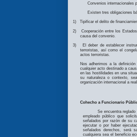
Convenios internacionales pa
Existen tres obligaciones b
1)
Tipificar el delito de financiam
2)
Cooperación entre los Estados 
causa del convenio.
3)
El deber de establecer instru
terroristas, así como el conge
actos terroristas.
Nos adherimos a la definició
cualquier acto destinado a caus
en las hostilidades en una situ
su naturaleza o contexto, se
organización internacional a rea
Cohecho a Funcionario Públic
Se encuentra reglado por l
empleado público que solici
señalados por razón de su ca
ejecutar o por haber ejecut
señalados derechos, será s
cualquiera sea el beneficio e