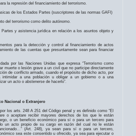
ra la represión del financiamiento del terrorismo.
ásicas de los Estados Partes (suscriptores de las normas GAFI)
iento del terrorismo como delito autónomo.
Partes y asistencia jurídica en relación a los asuntos objeto y
mentos para la detección y control al financiamiento de actos
lamiento de las cuentas que presuntamente sean para financiar
n dada por las Naciones Unidas que expresa “Terrorismo como
ar muerte o lesión grave a un civil que no participe directamente
ación de conflicto armado, cuando el propósito de dicho acto, por
a intimidar a una población u obligar a un gobierno o a una
lizar un acto o abstenerse de hacerlo”.
o Nacional o Extranjero
os arts. 248 A 251 del Código penal y es definido como “El
tare o aceptare recibir mayores derechos de los que le están
rgo, o un beneficio económico para sí o para un tercero para
ado un acto propio de su cargo en razón del cual no le están
ancionado…” (Art. 248), ya sean para sí o para un tercero,
conómico sea este consentido u ofrecido, ya sea para ejecutar o