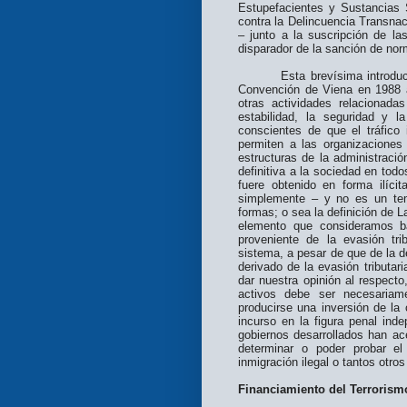
Estupefacientes y Sustancias 
contra la Delincuencia Transnac
– junto a la suscripción de l
disparador de la sanción de nor
Esta brevísima introduc
Convención de Viena en 1988 al
otras actividades relacionad
estabilidad, la seguridad y
conscientes de que el tráfico 
permiten a las organizaciones 
estructuras de la administració
definitiva a la socieda
fuere obtenido en forma ilícit
simplemente – y no es un tem
formas; o sea la definición de L
elemento que consideramos bá
proveniente de la evasión trib
sistema, a pesar de que de la de
derivado de la evasión tributar
dar nuestra opinión al respecto
activos debe ser necesariam
producirse una inversión de la
incurso en la figura penal in
gobiernos desarrollados han ac
determinar o poder probar el 
inmigración ilegal o tantos otros
Financiamiento del Terrorism