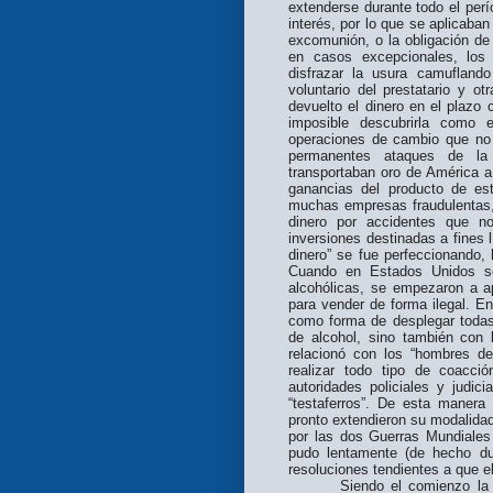
extenderse durante todo el per
interés, por lo que se aplicaban
excomunión, o la obligación de r
en casos excepcionales, los
disfrazar la usura camuflando
voluntario del prestatario y 
devuelto el dinero en el plazo
imposible descubrirla como
operaciones de cambio que no
permanentes ataques de la 
transportaban oro de América 
ganancias del producto de es
muchas empresas fraudulentas
dinero por accidentes que n
inversiones destinadas a fines 
dinero” se fue perfeccionando,
Cuando en Estados Unidos se
alcohólicas, se empezaron a a
para vender de forma ilegal. En
como forma de desplegar todas 
de alcohol, sino también con l
relacionó con los “hombres de
realizar todo tipo de coacci
autoridades policiales y judic
“testaferros”. De esta manera
pronto extendieron su modalida
por las dos Guerras Mundiales
pudo lentamente (de hecho du
resoluciones tendientes a que e
Siendo el comienzo la 