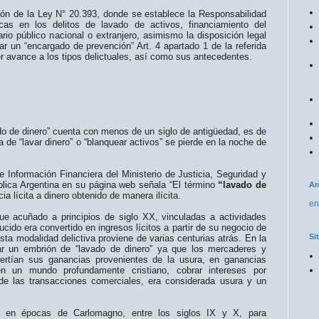
ión de la Ley N° 20.393, donde se establece la Responsabilidad
cas en los delitos de lavado de activos, financiamiento del
rio público nacional o extranjero, asimismo la disposición legal
r un “encargado de prevención” Art. 4 apartado 1 de la referida
mer avance a los tipos delictuales, así como sus antecedentes.
ado de dinero” cuenta con menos de un siglo de antigüedad, es de
ca de “lavar dinero” o “blanquear activos” se pierde en la noche de
e Información Financiera del Ministerio de Justicia, Seguridad y
ica Argentina en su página web señala “El término
“lavado de
Ar
cia lícita a dinero obtenido de manera ilícita.
en
fue acuñado a principios de siglo XX, vinculadas a actividades
ucido era convertido en ingresos lícitos a partir de su negocio de
Si
esta modalidad delictiva proviene de varias centurias atrás. En la
 un embrión de “lavado de dinero” ya que los mercaderes y
ertían sus ganancias provenientes de la usura, en ganancias
en un mundo profundamente cristiano, cobrar intereses por
e las transacciones comerciales, era considerada usura y un
e en épocas de Carlomagno, entre los siglos IX y X, para