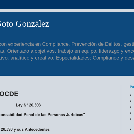
Soto González
o, con experiencia en Compliance, Prevención de Delitos, gest
s. Orientado a objetivos, trabajo en equipo, liderazgo y exc
ctivo, analítico y creativo. Especialidades: Compliance y des
Pu
a OCDE
Ley N° 20.393
onsabilidad Penal de las Personas Jurídicas”
° 20.393 y sus Antecedentes