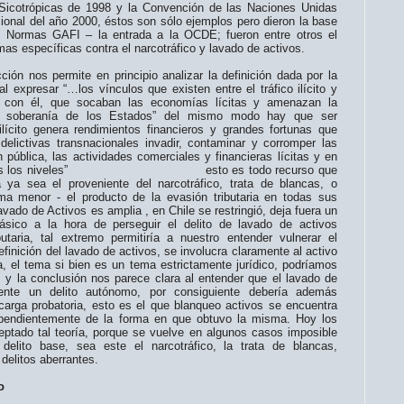
Sicotrópicas de 1998 y la Convención de las Naciones Unidas
ional del año 2000, éstos son sólo ejemplos pero dieron la base
as Normas GAFI – la entrada a la OCDE; fueron entre otros el
mas específicas contra el narcotráfico y lavado de activos.
ción nos permite en principio analizar la definición dada por la
 expresar “…los vínculos que existen entre el tráfico ilícito y
as con él, que socaban las economías lícitas y amenazan la
 la soberanía de los Estados” del mismo modo hay que ser
ilícito genera rendimientos financieros y grandes fortunas que
delictivas transnacionales invadir, contaminar y corromper las
n pública, las actividades comerciales y financieras lícitas y en
d en todos los niveles” esto es todo recurso que
a ya sea el proveniente del narcotráfico, trata de blancas, o
a menor - el producto de la evasión tributaria en todas sus
avado de Activos es amplia , en Chile se restringió, deja fuera un
sico a la hora de perseguir el delito de lavado de activos
utaria, tal extremo permitiría a nuestro entender vulnerar el
finición del lavado de activos, se involucra claramente al activo
ia, el tema si bien es un tema estrictamente jurídico, podríamos
, y la conclusión nos parece clara al entender que el lavado de
ente un delito autónomo, por consiguiente debería además
 carga probatoria, esto es el que blanqueo activos se encuentra
dependientemente de la forma en que obtuvo la misma. Hoy los
eptado tal teoría, porque se vuelve en algunos casos imposible
delito base, sea este el narcotráfico, la trata de blancas,
 delitos aberrantes.
o