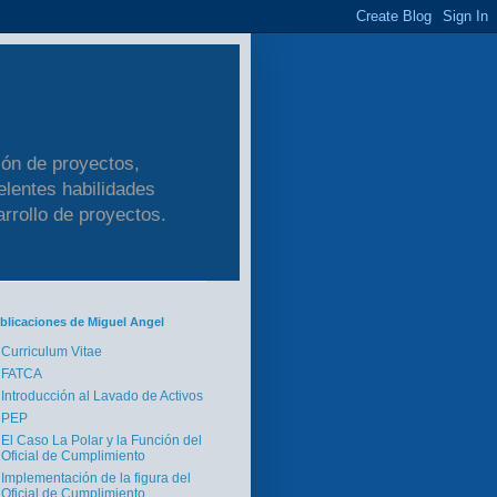
ión de proyectos,
elentes habilidades
arrollo de proyectos.
blicaciones de Miguel Angel
Curriculum Vitae
FATCA
Introducción al Lavado de Activos
PEP
El Caso La Polar y la Función del
Oficial de Cumplimiento
Implementación de la figura del
Oficial de Cumplimiento