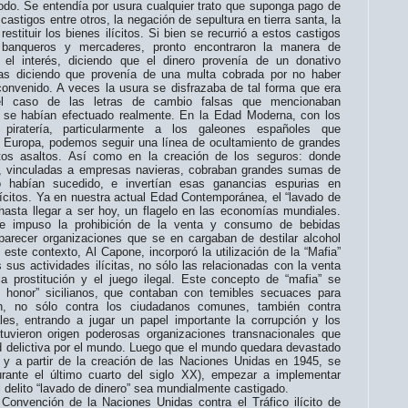
íodo. Se entendía por usura cualquier trato que suponga pago de
 castigos entre otros, la negación de sepultura en tierra santa, la
estituir los bienes ilícitos. Si bien se recurrió a estos castigos
 banqueros y mercaderes, pronto encontraron la manera de
 el interés, diciendo que el dinero provenía de un donativo
otras diciendo que provenía de una multa cobrada por no haber
 convenido. A veces la usura se disfrazaba de tal forma que era
 el caso de las letras de cambio falsas que mencionaban
 se habían efectuado realmente. En la Edad Moderna, con los
piratería, particularmente a los galeones españoles que
a Europa, podemos seguir una línea de ocultamiento de grandes
tos asaltos. Así como en la creación de los seguros: donde
, vinculadas a empresas navieras, cobraban grandes sumas de
o habían sucedido, e invertían esas ganancias espurias en
lícitos. Ya en nuestra actual Edad Contemporánea, el “lavado de
 hasta llegar a ser hoy, un flagelo en las economías mundiales.
 impuso la prohibición de la venta y consumo de bebidas
parecer organizaciones que se en cargaban de destilar alcohol
 este contexto, Al Capone, incorporó la utilización de la “Mafia”
sus actividades ilícitas, no sólo las relacionadas con la venta
a prostitución y el juego ilegal. Este concepto de “mafia” se
 honor” sicilianos, que contaban con temibles secuaces para
ón, no sólo contra los ciudadanos comunes, también contra
iales, entrando a jugar un papel importante la corrupción y los
 tuvieron origen poderosas organizaciones transnacionales que
d delictiva por el mundo. Luego que el mundo quedara devastado
 y a partir de la creación de las Naciones Unidas en 1945, se
rante el último cuarto del siglo XX), empezar a implementar
l delito “lavado de dinero” sea mundialmente castigado.
Convención de la Naciones Unidas contra el Tráfico ilícito de