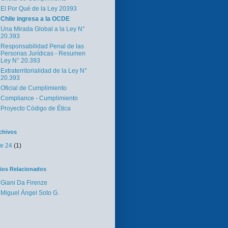
El Por Qué de la Ley 20393
Chile ingresa a la OCDE
Una Mirada Global a la Ley N°
20.393
Responsabilidad Penal de las
Personas Jurídicas - Resumen
Ley N° 20.393
Extraterritorialidad de la Ley N°
20.393
Oficial de Cumplimiento
Compliance - Cumplimiento
Proyecto Código de Ética
chivos
e 24
(1)
tios Relacionados
Giani Da Firenze
Miguel Ángel Soto G.