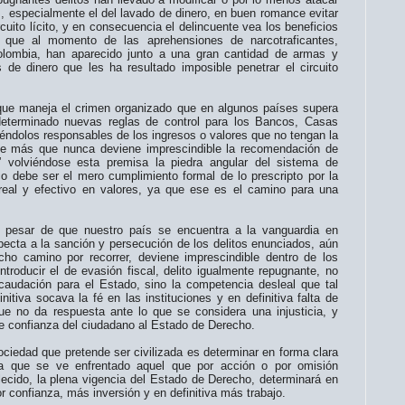
s, especialmente el del lavado de dinero, en buen romance evitar
circuito lícito, y en consecuencia el delincuente vea los beneficios
 que al momento de las aprehensiones de narcotraficantes,
lombia, han aparecido junto a una gran cantidad de armas y
 de dinero que les ha resultado imposible penetrar el circuito
maneja el crimen organizado que en algunos países supera
determinado nuevas reglas de control para los Bancos, Casas
iéndolos responsables de los ingresos o valores que no tengan la
 que más que nunca deviene imprescindible la recomendación de
 volviéndose esta premisa la piedra angular del sistema de
o debe ser el mero cumplimiento formal de lo prescripto por la
real y efectivo en valores, ya que ese es el camino para una
.
de que nuestro país se encuentra a la vanguardia en
pecta a la sanción y persecución de los delitos enunciados, aún
o camino por recorrer, deviene imprescindible dentro de los
ntroducir el de evasión fiscal, delito igualmente repugnante, no
ecaudación para el Estado, sino la competencia desleal que tal
nitiva socava la fé en las instituciones y en definitiva falta de
e no da respuesta ante lo que se considera una injusticia, y
de confianza del ciudadano al Estado de Derecho.
d que pretende ser civilizada es determinar en forma clara
 a que se ve enfrentado aquel que por acción o por omisión
blecido, la plena vigencia del Estado de Derecho, determinará en
r confianza, más inversión y en definitiva más trabajo.