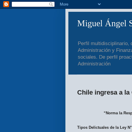
Miguel Ángel 
Perfil multidisciplinari
Administración y Finanza
sociales. De perfil proa
Administración
Chile ingresa a l
“Norma la Resp
Tipos Delictuales de la Ley N