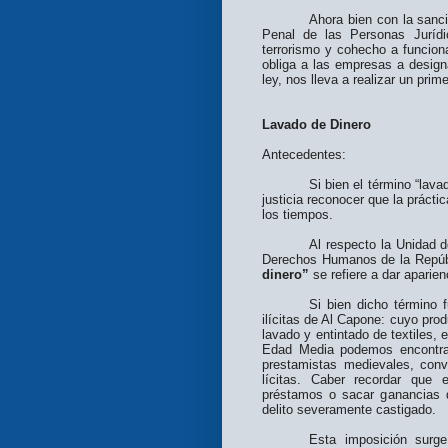
Ahora bien con la sanc
Penal de las Personas Jurídi
terrorismo y cohecho a funciona
obliga a las empresas a designa
ley, nos lleva a realizar un pri
Lavado de Dinero
Antecedentes:
Si bien el término “lav
justicia reconocer que la prácti
los tiempos.
Al respecto la Unidad d
Derechos Humanos de la Repúbl
dinero”
se refiere a dar aparien
Si bien dicho término 
ilícitas de Al Capone: cuyo prod
lavado y entintado de textiles, 
Edad Media podemos encontrar
prestamistas medievales, conv
lícitas. Caber recordar que 
préstamos o sacar ganancias d
delito severamente castigado.
Esta imposición surg