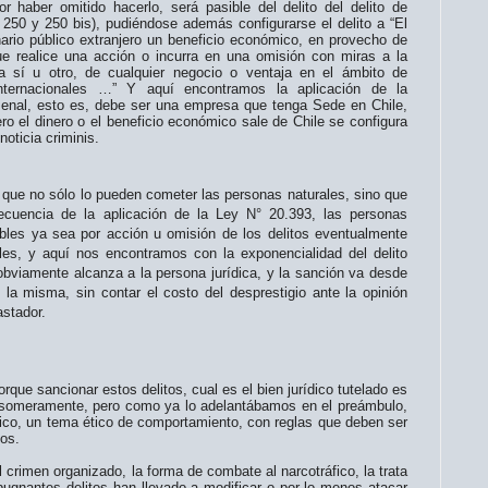
r haber omitido hacerlo, será pasible del delito del delito de
, 250 y 250 bis), pudiéndose además configurarse el delito a “El
nario público extranjero un beneficio económico, en provecho de
ue realice una acción o incurra en una omisión con miras a la
a sí u otro, de cualquier negocio o ventaja en el ámbito de
internacionales …” Y aquí encontramos la aplicación de la
y Penal, esto es, debe ser una empresa que tenga Sede en Chile,
ro el dinero o el beneficio económico sale de Chile se configura
noticia criminis.
 que no sólo lo pueden cometer las personas naturales, sino que
cuencia de la aplicación de la Ley N° 20.393, las personas
bles ya sea por acción u omisión de los delitos eventualmente
les, y aquí nos encontramos con la exponencialidad del delito
bviamente alcanza a la persona jurídica, y la sanción va desde
 la misma, sin contar el costo del desprestigio ante la opinión
astador.
sancionar estos delitos, cual es el bien jurídico tutelado es
r someramente, pero como ya lo adelantábamos en el preámbulo,
fico, un tema ético de comportamiento, con reglas que deben ser
nos.
imen organizado, la forma de combate al narcotráfico, la trata
ugnantes delitos han llevado a modificar o por lo menos atacar